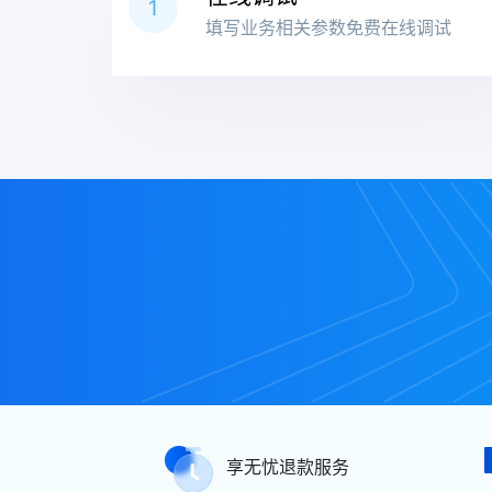
【开发者学习】ck解析
1
填写业务相关参数免费在线调试
123
享无忧退款服务