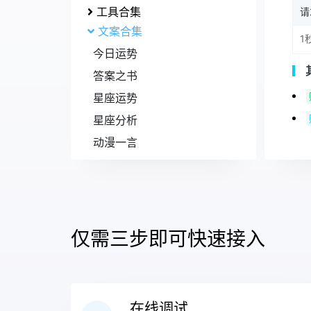
工具合集
请
文案合集
1
今日运势
答案之书
星座运势
星座分析
动漫一言
我在人间凑数的日子
随机一言
抽签
失落文案
仅需三步即可快速接入
漫画合集
王者合集
AI
在线调试