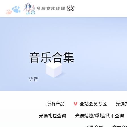
音乐合集
语音
所有产品
全站会员专区
光遇
光遇礼包查询
光遇蜡烛/季蜡/代币查询