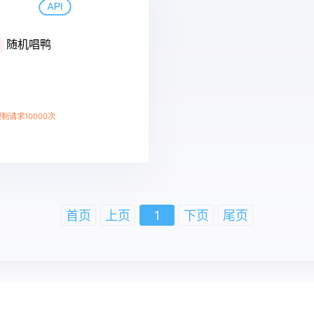
随机唱鸭
费
制请求10000次
详情
首页
上页
1
下页
尾页