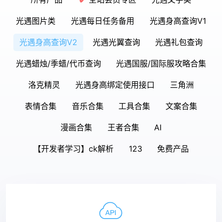
光遇图片类
光遇每日任务备用
光遇身高查询V1
光遇身高查询V2
光遇光翼查询
光遇礼包查询
光遇蜡烛/季蜡/代币查询
光遇国服/国际服攻略合集
洛克精灵
光遇身高绑定使用接口
三角洲
表情合集
音乐合集
工具合集
文案合集
漫画合集
王者合集
AI
【开发者学习】ck解析
123
免费产品