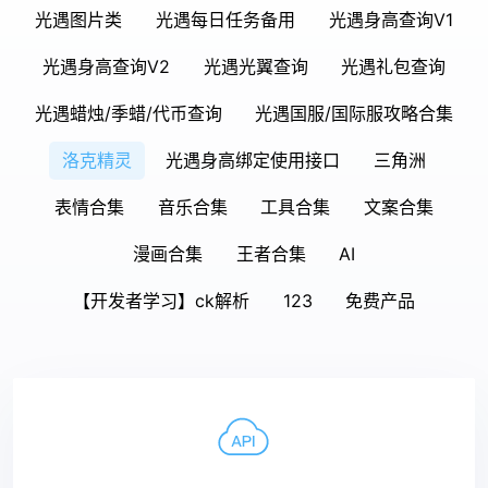
光遇图片类
光遇每日任务备用
光遇身高查询V1
光遇身高查询V2
光遇光翼查询
光遇礼包查询
光遇蜡烛/季蜡/代币查询
光遇国服/国际服攻略合集
洛克精灵
光遇身高绑定使用接口
三角洲
表情合集
音乐合集
工具合集
文案合集
漫画合集
王者合集
AI
【开发者学习】ck解析
123
免费产品